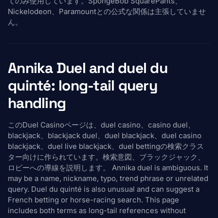
てのみ使用しています。SpongeBob SquarePants、
Nickelodeon、Paramountとの公式な関係は主張していませ
ん。
Annika Duel and duel du
quinté: long-tail query
handling
このDuel Casinoページは、duel casino、casino duel、
blackjack、blackjack duel、duel blackjack、duel casino
blackjack、duel live blackjack、duel bettingの検索クラス
ター向けに作られています。検索意図、ブラックジャック、
ロビーへの導線を説明します。 Annika duel is ambiguous. It
may be a name, nickname, typo, trend phrase or unrelated
query. Duel du quinté is also unusual and can suggest a
French betting or horse-racing search. This page
includes both terms as long-tail references without