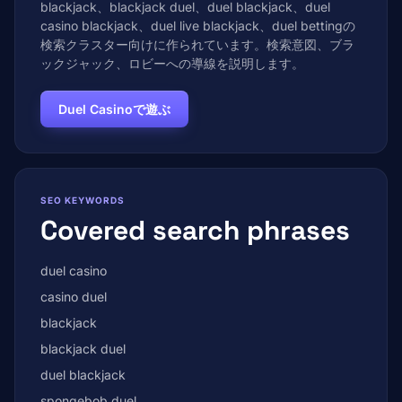
blackjack、blackjack duel、duel blackjack、duel
casino blackjack、duel live blackjack、duel bettingの
検索クラスター向けに作られています。検索意図、ブラ
ックジャック、ロビーへの導線を説明します。
Duel Casinoで遊ぶ
SEO KEYWORDS
Covered search phrases
duel casino
casino duel
blackjack
blackjack duel
duel blackjack
spongebob duel