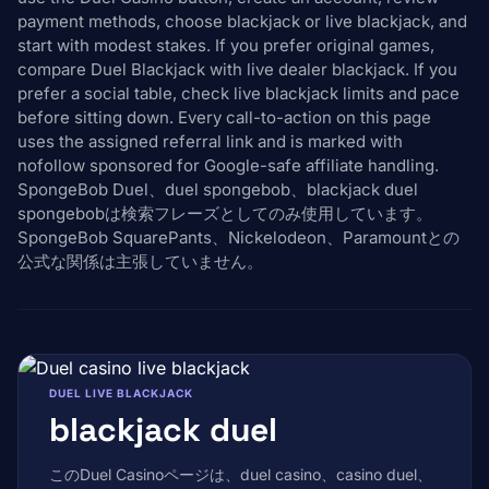
payment methods, choose blackjack or live blackjack, and
start with modest stakes. If you prefer original games,
compare Duel Blackjack with live dealer blackjack. If you
prefer a social table, check live blackjack limits and pace
before sitting down. Every call-to-action on this page
uses the assigned referral link and is marked with
nofollow sponsored for Google-safe affiliate handling.
SpongeBob Duel、duel spongebob、blackjack duel
spongebobは検索フレーズとしてのみ使用しています。
SpongeBob SquarePants、Nickelodeon、Paramountとの
公式な関係は主張していません。
DUEL LIVE BLACKJACK
blackjack duel
このDuel Casinoページは、duel casino、casino duel、