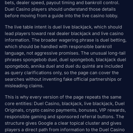
bets, dealer speed, payout timing and bankroll control.
Duel Casino players should understand those details
before moving from a guide into the live casino lobby.
The live table intent is duel live blackjack, which should
lead players toward real dealer blackjack and live casino
information. The broader wagering phrase is duel betting,
which should be handled with responsible bankroll
language, not aggressive promises. The unusual long-tail
phrases spongebob duel, duel spongebob, blackjack duel
spongebob, annika duel and duel du quinté are included
as query clarifications only, so the page can cover the
searches without inventing fake official partnerships or
misleading claims.
This is why every version of the page repeats the same
core entities: Duel Casino, blackjack, live blackjack, Duel
Originals, crypto casino payments, bonuses, VIP rewards,
responsible gaming and sponsored referral buttons. The
structure gives Google a clear topical cluster and gives
players a direct path from information to the Duel Casino