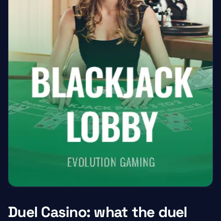
Duel Casino: what the duel