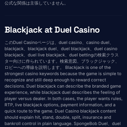
公式な関係は主張していません。
Blackjack at Duel Casino
このDuel Casinoページは、duel casino、casino duel、
blackjack、blackjack duel、duel blackjack、duel casino
blackjack、duel live blackjack、duel bettingの検索クラス
ター向けに作られています。検索意図、ブラックジャック、
ロビーへの導線を説明します。 Blackjack is one of the
strongest casino keywords because the game is simple to
recognize and still deep enough to reward correct
decisions. Duel blackjack can describe the branded game
experience, while blackjack duel describes the feeling of
player versus dealer. In both cases, the player wants rules,
RTP, live blackjack options, payment information, and a
quick route to the game. Duel Casino blackjack content
should explain hit, stand, double, split, insurance and
bankroll control in plain language. SpongeBob Duel、duel