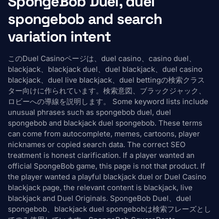
SpongeBob Duel, duel
spongebob and search
variation intent
このDuel Casinoページは、duel casino、casino duel、
blackjack、blackjack duel、duel blackjack、duel casino
blackjack、duel live blackjack、duel bettingの検索クラス
ター向けに作られています。検索意図、ブラックジャック、
ロビーへの導線を説明します。 Some keyword lists include
unusual phrases such as spongebob duel, duel
spongebob and blackjack duel spongebob. These terms
can come from autocomplete, memes, cartoons, player
nicknames or copied search data. The correct SEO
treatment is honest clarification. If a player wanted an
official SpongeBob game, this page is not that product. If
the player wanted a playful blackjack duel or Duel Casino
blackjack page, the relevant content is blackjack, live
blackjack and Duel Originals. SpongeBob Duel、duel
spongebob、blackjack duel spongebobは検索フレーズとし