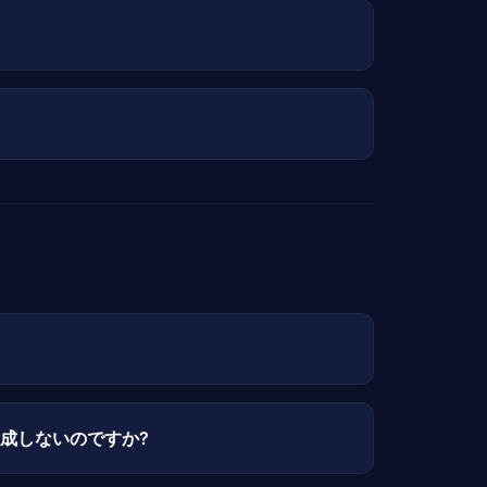
生成しないのですか?