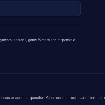
ayments, bonuses, game fairness and responsible
onus or account question. Clear contact routes and realistic r