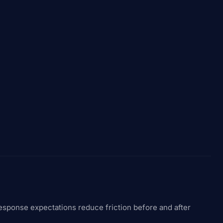
esponse expectations reduce friction before and after