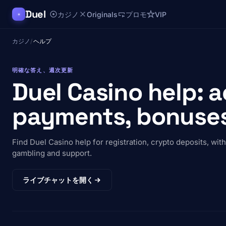
Duel
カジノ
Originals
プロモ
VIP
カジノ
ヘルプ
明確な答え、週次更新
Duel Casino help: 
payments, bonuses
Find Duel Casino help for registration, crypto deposits, wi
gambling and support.
ライブチャットを開く