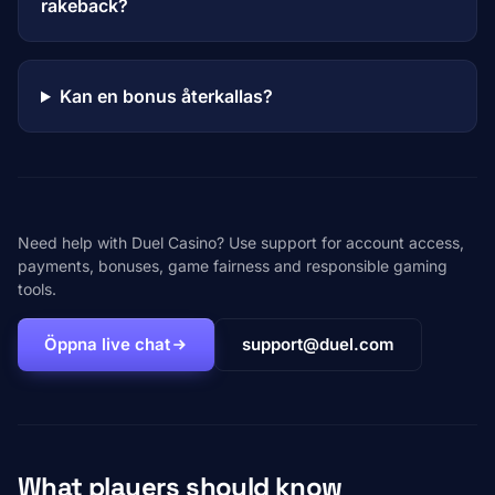
rakeback?
Kan en bonus återkallas?
Need help with Duel Casino? Use support for account access,
payments, bonuses, game fairness and responsible gaming
tools.
Öppna live chat
support@duel.com
What players should know