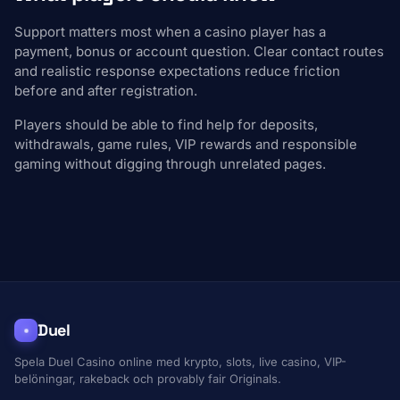
Support matters most when a casino player has a
payment, bonus or account question. Clear contact routes
and realistic response expectations reduce friction
before and after registration.
Players should be able to find help for deposits,
withdrawals, game rules, VIP rewards and responsible
gaming without digging through unrelated pages.
Duel
Spela Duel Casino online med krypto, slots, live casino, VIP-
belöningar, rakeback och provably fair Originals.