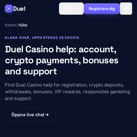
Duel
🇸🇪
Registrera dig
SV
Kasino
Hjälp
KLARA SVAR, UPPDATERAS VECKOVIS
Duel Casino help: account,
crypto payments, bonuses
and support
Find Duel Casino help for registration, crypto deposits,
withdrawals, bonuses, VIP rewards, responsible gambling
and support.
Öppna live chat