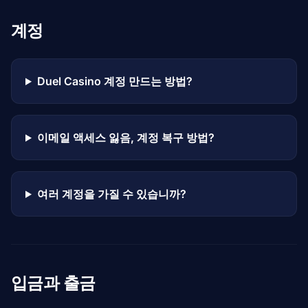
계정
Duel Casino 계정 만드는 방법?
이메일 액세스 잃음, 계정 복구 방법?
여러 계정을 가질 수 있습니까?
입금과 출금