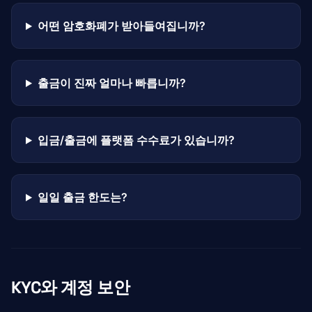
어떤 암호화폐가 받아들여집니까?
출금이 진짜 얼마나 빠릅니까?
입금/출금에 플랫폼 수수료가 있습니까?
일일 출금 한도는?
KYC와 계정 보안