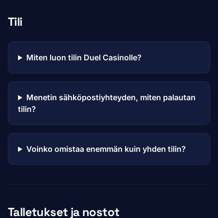
Tili
Miten luon tilin Duel Casinolle?
Menetin sähköpostiyhteyden, miten palautan
tilin?
Voinko omistaa enemmän kuin yhden tilin?
Talletukset ja nostot