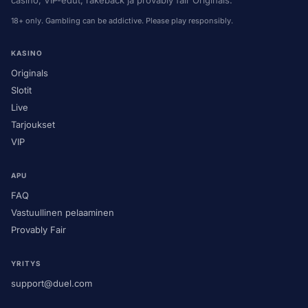
casino, VIP-edut, rakeback ja provably fair Originals.
18+ only. Gambling can be addictive. Please play responsibly.
KASINO
Originals
Slotit
Live
Tarjoukset
VIP
APU
FAQ
Vastuullinen pelaaminen
Provably Fair
YRITYS
support@duel.com