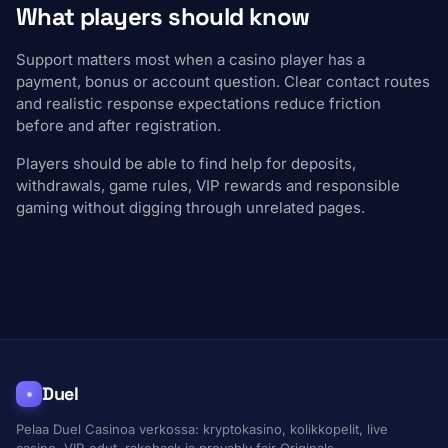
What players should know
Support matters most when a casino player has a
payment, bonus or account question. Clear contact routes
and realistic response expectations reduce friction
before and after registration.
Players should be able to find help for deposits,
withdrawals, game rules, VIP rewards and responsible
gaming without digging through unrelated pages.
Duel
Pelaa Duel Casinoa verkossa: kryptokasino, kolikkopelit, live