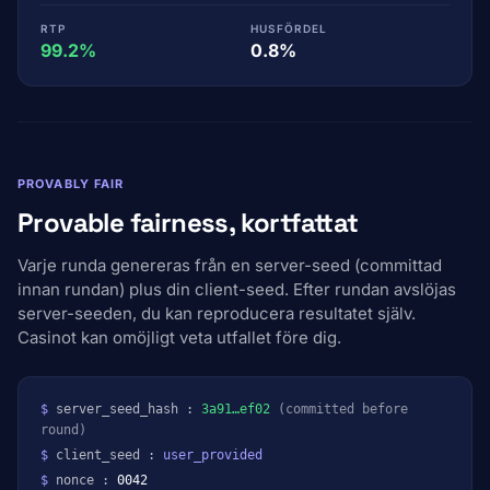
RTP
HUSFÖRDEL
99.2%
0.8%
PROVABLY FAIR
Provable fairness, kortfattat
Varje runda genereras från en server-seed (committad
innan rundan) plus din client-seed. Efter rundan avslöjas
server-seeden, du kan reproducera resultatet själv.
Casinot kan omöjligt veta utfallet före dig.
$
server_seed_hash :
3a91…ef02
(committed before
round)
$
client_seed :
user_provided
$
nonce :
0042