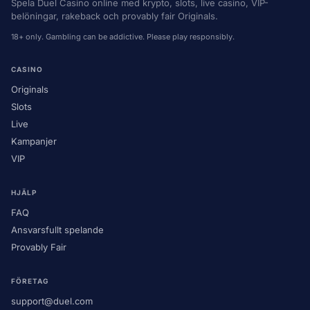
Spela Duel Casino online med krypto, slots, live casino, VIP-
belöningar, rakeback och provably fair Originals.
18+ only. Gambling can be addictive. Please play responsibly.
CASINO
Originals
Slots
Live
Kampanjer
VIP
HJÄLP
FAQ
Ansvarsfullt spelande
Provably Fair
FÖRETAG
support@duel.com