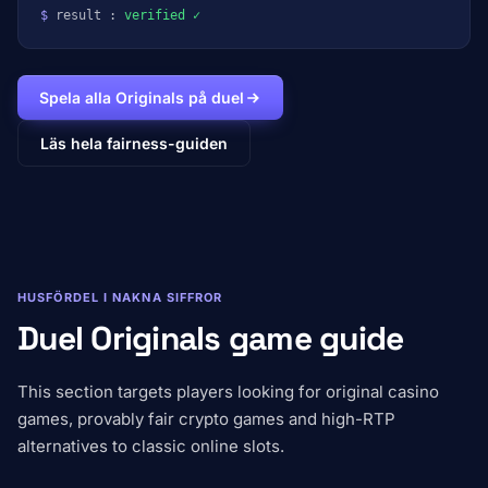
$
result :
verified ✓
Spela alla Originals på duel
Läs hela fairness-guiden
HUSFÖRDEL I NAKNA SIFFROR
Duel Originals game guide
This section targets players looking for original casino
games, provably fair crypto games and high-RTP
alternatives to classic online slots.