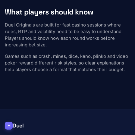
What players should know
Duel Originals are built for fast casino sessions where
rules, RTP and volatility need to be easy to understand.
Players should know how each round works before
increasing bet size.
Games such as crash, mines, dice, keno, plinko and video
poker reward different risk styles, so clear explanations
help players choose a format that matches their budget.
Duel