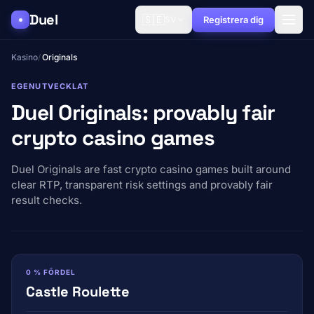
Duel
🇸🇪
Registrera dig
SV
Kasino
Originals
EGENUTVECKLAT
Duel Originals: provably fair
crypto casino games
Duel Originals are fast crypto casino games built around
clear RTP, transparent risk settings and provably fair
result checks.
0 % FÖRDEL
Castle Roulette