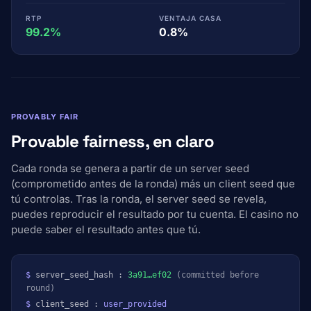
RTP
VENTAJA CASA
99.2%
0.8%
PROVABLY FAIR
Provable fairness, en claro
Cada ronda se genera a partir de un server seed
(comprometido antes de la ronda) más un client seed que
tú controlas. Tras la ronda, el server seed se revela,
puedes reproducir el resultado por tu cuenta. El casino no
puede saber el resultado antes que tú.
$
server_seed_hash :
3a91…ef02
(committed before
round)
$
client_seed :
user_provided