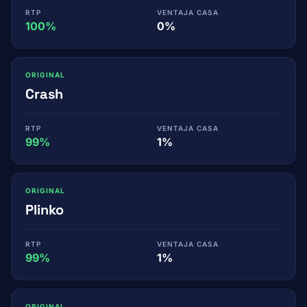
RTP
VENTAJA CASA
100%
0%
ORIGINAL
Crash
RTP
VENTAJA CASA
99%
1%
ORIGINAL
Plinko
RTP
VENTAJA CASA
99%
1%
ORIGINAL