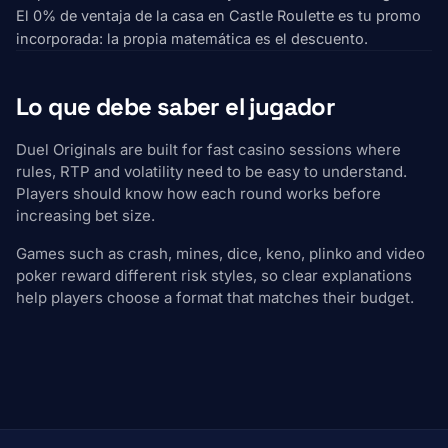
El 0% de ventaja de la casa en Castle Roulette es tu promo
incorporada: la propia matemática es el descuento.
Lo que debe saber el jugador
Duel Originals are built for fast casino sessions where
rules, RTP and volatility need to be easy to understand.
Players should know how each round works before
increasing bet size.
Games such as crash, mines, dice, keno, plinko and video
poker reward different risk styles, so clear explanations
help players choose a format that matches their budget.