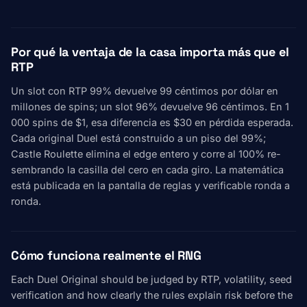
Por qué la ventaja de la casa importa más que el
RTP
Un slot con RTP 99% devuelve 99 céntimos por dólar en
millones de spins; un slot 96% devuelve 96 céntimos. En 1
000 spins de $1, esa diferencia es $30 en pérdida esperada.
Cada original Duel está construido a un piso del 99%;
Castle Roulette elimina el edge entero y corre al 100% re-
sembrando la casilla del cero en cada giro. La matemática
está publicada en la pantalla de reglas y verificable ronda a
ronda.
Cómo funciona realmente el RNG
Each Duel Original should be judged by RTP, volatility, seed
verification and how clearly the rules explain risk before the