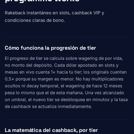
Rakeback instantáneo en slots, cashback VIP y
condiciones claras de bono.
Cómo funciona la progresión de tier
El progreso de tier se calcula sobre wagering de por vida,
no monto del depósito. Cada dólar apostado en slots y
mesas en vivo cuenta 1× hacia tu tier; los originals cuentan
0,5× porque su margen es menor. No hay multiplicadores
ocultos ni decay temporal, el wagering de hace 12 meses
pesa lo mismo que el de esta mañana. Una vez alcanzado
un umbral, el nuevo tier se desbloquea en minutos y la tasa
de cashback se actualiza inmediatamente.
La matemática del cashback, por tier