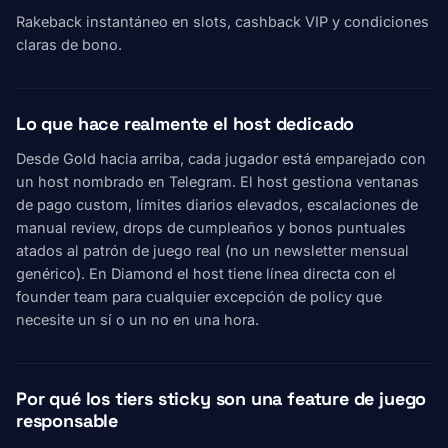
Rakeback instantáneo en slots, cashback VIP y condiciones
claras de bono.
Lo que hace realmente el host dedicado
Desde Gold hacia arriba, cada jugador está emparejado con
un host nombrado en Telegram. El host gestiona ventanas
de pago custom, límites diarios elevados, escalaciones de
manual review, drops de cumpleaños y bonos puntuales
atados al patrón de juego real (no un newsletter mensual
genérico). En Diamond el host tiene línea directa con el
founder team para cualquier excepción de policy que
necesite un sí o un no en una hora.
Por qué los tiers sticky son una feature de juego
responsable