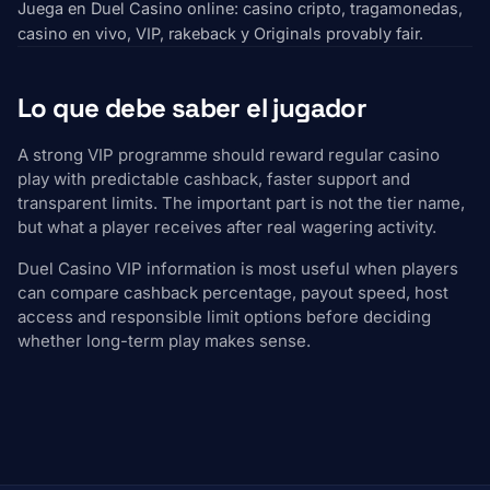
Juega en Duel Casino online: casino cripto, tragamonedas,
casino en vivo, VIP, rakeback y Originals provably fair.
Lo que debe saber el jugador
A strong VIP programme should reward regular casino
play with predictable cashback, faster support and
transparent limits. The important part is not the tier name,
but what a player receives after real wagering activity.
Duel Casino VIP information is most useful when players
can compare cashback percentage, payout speed, host
access and responsible limit options before deciding
whether long-term play makes sense.