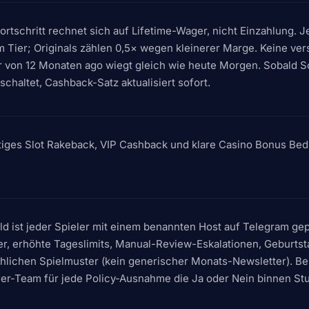
ortschritt rechnet sich auf Lifetime-Wager, nicht Einzahlung. J
m Tier; Originals zählen 0,5× wegen kleinerer Marge. Keine vers
 von 12 Monaten ago wiegt gleich wie heute Morgen. Sobald Sc
schaltet, Cashback-Satz aktualisiert sofort.
tiges Slot Rakeback, VIP Cashback und klare Casino Bonus Be
ld ist jeder Spieler mit einem benannten Host auf Telegram g
er, erhöhte Tageslimits, Manual-Review-Eskalationen, Geburt
chlichen Spielmuster (kein generischer Monats-Newsletter). Be
er-Team für jede Policy-Ausnahme die Ja oder Nein binnen St