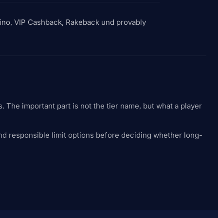
sino, VIP Cashback, Rakeback und provably
 The important part is not the tier name, but what a player
d responsible limit options before deciding whether long-