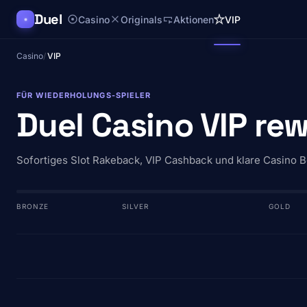
Duel
Casino
Originals
Aktionen
VIP
Casino
VIP
FÜR WIEDERHOLUNGS-SPIELER
Duel Casino VIP re
Sofortiges Slot Rakeback, VIP Cashback und klare Casino
BRONZE
SILVER
GOLD