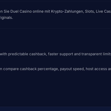
en Sie Duel Casino online mit Krypto-Zahlungen, Slots, Live Ca
riginals.
th predictable cashback, faster support and transparent limits.
an compare cashback percentage, payout speed, host access an