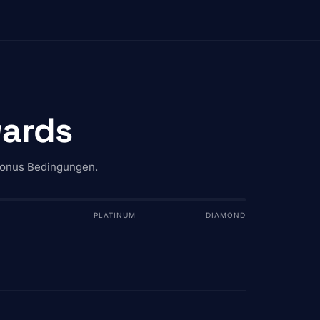
wards
 Bonus Bedingungen.
PLATINUM
DIAMOND