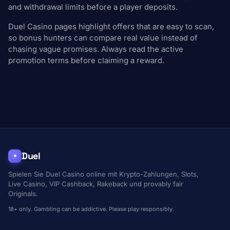
and withdrawal limits before a player deposits.
Duel Casino pages highlight offers that are easy to scan,
so bonus hunters can compare real value instead of
chasing vague promises. Always read the active
promotion terms before claiming a reward.
Duel
Spielen Sie Duel Casino online mit Krypto-Zahlungen, Slots,
Live Casino, VIP Cashback, Rakeback und provably fair
Originals.
18+ only. Gambling can be addictive. Please play responsibly.