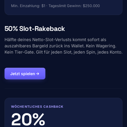
Min. Einzahlung: $1 · Tageslimit Gewinn: $250.000
50% Slot-Rakeback
Hälfte deines Netto-Slot-Verlusts kommt sofort als
auszahlbares Bargeld zurück ins Wallet. Kein Wagering.
Kein Tier-Gate. Gilt für jeden Slot, jeden Spin, jedes Konto.
Jetzt spielen
WÖCHENTLICHES CASHBACK
20%