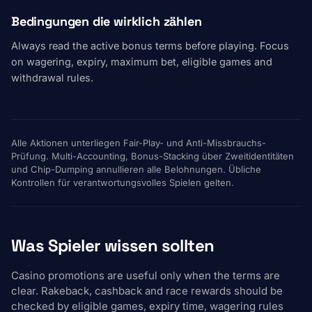
Bedingungen die wirklich zählen
Always read the active bonus terms before playing. Focus
on wagering, expiry, maximum bet, eligible games and
withdrawal rules.
Alle Aktionen unterliegen Fair-Play- und Anti-Missbrauchs-
Prüfung. Multi-Accounting, Bonus-Stacking über Zweitidentitäten
und Chip-Dumping annullieren alle Belohnungen. Übliche
Kontrollen für verantwortungsvolles Spielen gelten.
Was Spieler wissen sollten
Casino promotions are useful only when the terms are
clear. Rakeback, cashback and race rewards should be
checked by eligible games, expiry time, wagering rules