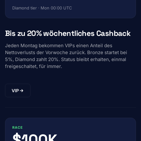
Diamond tier · Mon 00:00 UTC
Bis zu 20% wöchentliches Cashback
Jeden Montag bekommen VIPs einen Anteil des
Nettoverlusts der Vorwoche zurück. Bronze startet bei
5%, Diamond zahlt 20%. Status bleibt erhalten, einmal
freigeschaltet, für immer.
VIP
RACE
$100K