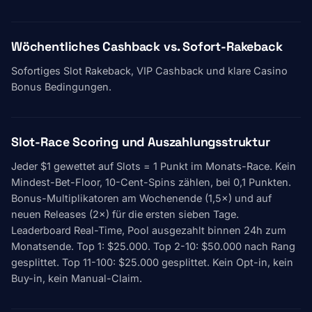
Wöchentliches Cashback vs. Sofort-Rakeback
Sofortiges Slot Rakeback, VIP Cashback und klare Casino
Bonus Bedingungen.
Slot-Race Scoring und Auszahlungsstruktur
Jeder $1 gewettet auf Slots = 1 Punkt im Monats-Race. Kein
Mindest-Bet-Floor, 10-Cent-Spins zählen, bei 0,1 Punkten.
Bonus-Multiplikatoren am Wochenende (1,5×) und auf
neuen Releases (2×) für die ersten sieben Tage.
Leaderboard Real-Time, Pool ausgezahlt binnen 24h zum
Monatsende. Top 1: $25.000. Top 2-10: $50.000 nach Rang
gesplittet. Top 11-100: $25.000 gesplittet. Kein Opt-in, kein
Buy-in, kein Manual-Claim.