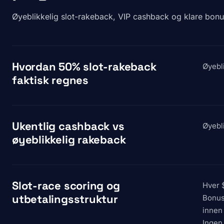
Øyeblikkelig slot-rakeback, VIP cashback og klare bonus
Hvordan 50% slot-rakeback
Øyebl
faktisk regnes
Ukentlig cashback vs
Øyebl
øyeblikkelig rakeback
Slot-race scoring og
Hver $
utbetalingsstruktur
Bonusm
innen 
Ingen 