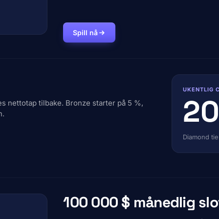
Spill nå
UKENTLIG 
2
s nettotap tilbake. Bronze starter på 5 %,
n.
Diamond ti
100 000 $ månedlig slo