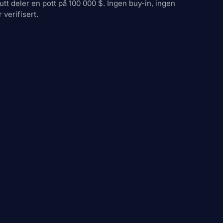
tt deler en pott på 100 000 $. Ingen buy-in, ingen
 verifisert.