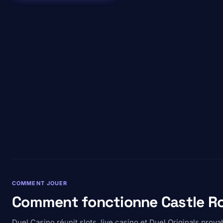
COMMENT JOUER
Comment fonctionne Castle Ro
Duel Casino réunit slots, live casino et Duel Originals prov