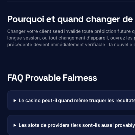
Pourquoi et quand changer de
Changer votre client seed invalide toute prédiction future q
longue session, ou tout changement d'appareil, ouvrez les p
précédente devient immédiatement vérifiable ; la nouvelle
FAQ Provable Fairness
Le casino peut-il quand même truquer les résultat
Les slots de providers tiers sont-ils aussi provably 