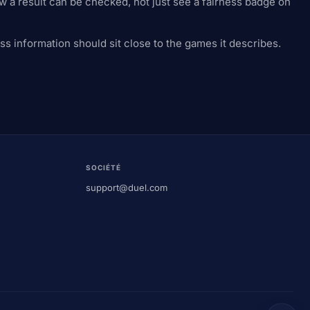
w a result can be checked, not just see a fairness badge on
ss information should sit close to the games it describes.
SOCIÉTÉ
support@duel.com