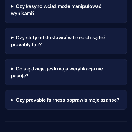
Czy kasyno wciąż może manipulować
wynikami?
Czy sloty od dostawców trzecich są też
provably fair?
Co się dzieje, jeśli moja weryfikacja nie
pasuje?
Czy provable fairness poprawia moje szanse?