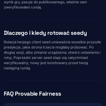
wynik gry, pasuje do publikowanego, właśnie sam
zweryfikowałeś rundę.
Dlaczego i kiedy rotować seedy
Rotacja twojego client seed unieważnia wszelkie przyszłe
predykcje, jakie strona trzecia mogłaby próbować. Po
długiej sesji, albo zmianie urządzenia, otwórz ustawienia i
rotuj. Poprzedni server seed staje się natychmiast
weryfikowalny; nowy jest komitowany przed twoją
następną rundą.
FAQ Provable Fairness