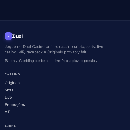
Duel
Jogue no Duel Casino online: cassino cripto, slots, live
casino, VIP, rakeback e Originals provably fair.
18+ only. Gambling can be addictive. Please play responsibly.
CASSINO
Originals
Slots
Live
Promoções
VIP
AJUDA