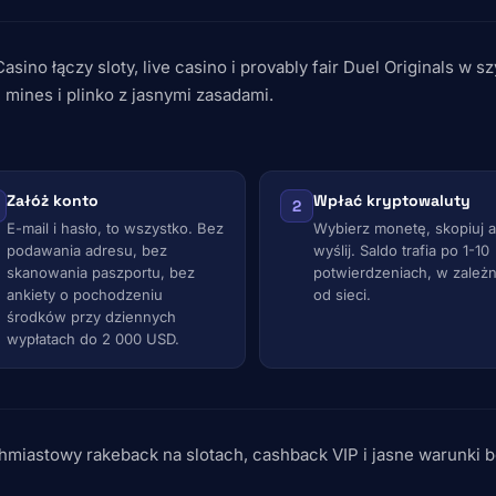
asino łączy sloty, live casino i provably fair Duel Originals w s
 mines i plinko z jasnymi zasadami.
Załóż konto
Wpłać kryptowaluty
2
E-mail i hasło, to wszystko. Bez
Wybierz monetę, skopiuj a
podawania adresu, bez
wyślij. Saldo trafia po 1-10
skanowania paszportu, bez
potwierdzeniach, w zależn
ankiety o pochodzeniu
od sieci.
środków przy dziennych
wypłatach do 2 000 USD.
hmiastowy rakeback na slotach, cashback VIP i jasne warunki 