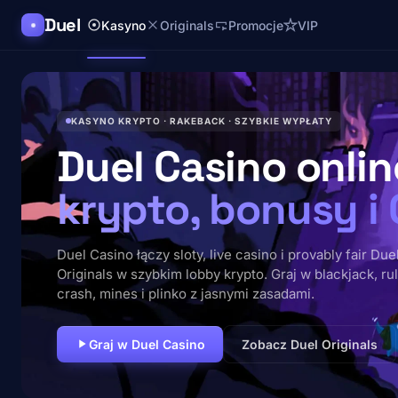
Duel
Kasyno
Originals
Promocje
VIP
KASYNO KRYPTO · RAKEBACK · SZYBKIE WYPŁATY
Duel Casino onlin
krypto, bonusy i 
Duel Casino łączy sloty, live casino i provably fair Due
Originals w szybkim lobby krypto. Graj w blackjack, ru
crash, mines i plinko z jasnymi zasadami.
Graj w Duel Casino
Zobacz Duel Originals