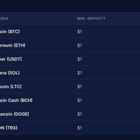
TODA
MIN. DEPOZYT
coin (BTC)
$1
ereum (ETH)
$1
her (USDT)
$1
ana (SOL)
$1
ecoin (LTC)
$1
coin Cash (BCH)
$1
ecoin (DOGE)
$1
N (TRX)
$1