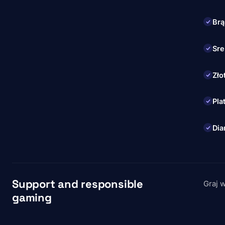
Brą
Sre
Zło
Pla
Dia
Support and responsible
Graj w
gaming