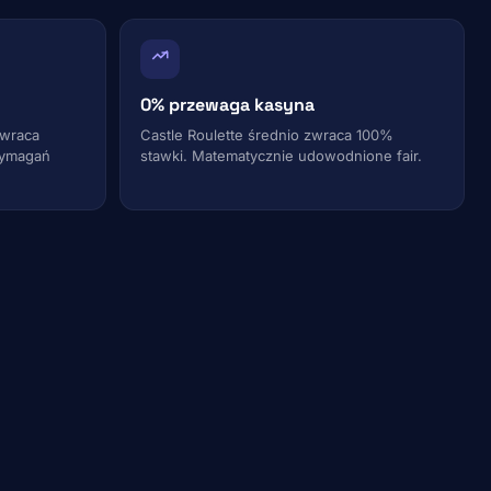
0% przewaga kasyna
 wraca
Castle Roulette średnio zwraca 100%
wymagań
stawki. Matematycznie udowodnione fair.