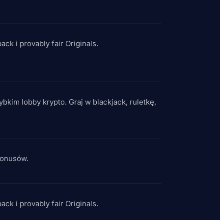
ack i provably fair Originals.
zybkim lobby krypto. Graj w blackjack, ruletkę,
bonusów.
ack i provably fair Originals.