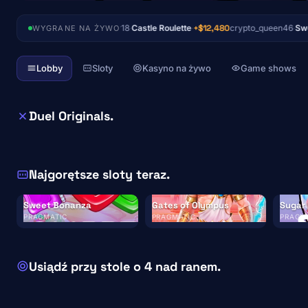
iron_tiger18
·
Castle Roulette
·
+$12,480
crypto_queen46
·
Swee
WYGRANE NA ŻYWO
Lobby
Sloty
Kasyno na żywo
Game shows
Castle Roulette
Crash
Plinko
Duel Originals.
RTP 100%
RTP 99%
RTP 99
0% PRZEWAGA
ORIGINAL
ORIGI
Najgorętsze sloty teraz.
Sweet Bonanza
Gates of Olympus
Sugar
PRAGMATIC
PRAGMATIC
PRAGM
Duel Blackjack
Blackjack Lobby
Roulet
Usiądź przy stole o 4 nad ranem.
EVOLUTION
EVOLUTION
EVOLU