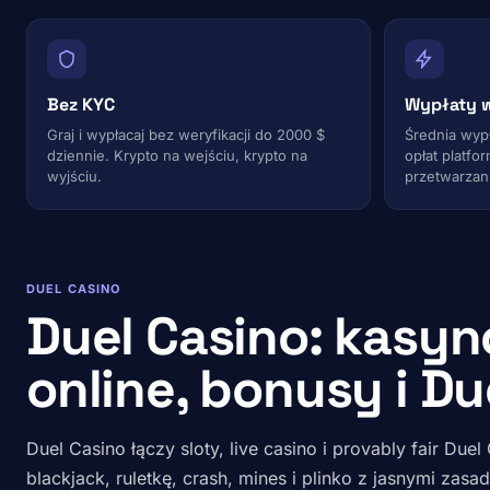
Bez KYC
Wypłaty w
Graj i wypłacaj bez weryfikacji do 2000 $
Średnia wyp
dziennie. Krypto na wejściu, krypto na
opłat platfo
wyjściu.
przetwarzani
DUEL CASINO
Duel Casino: kasyn
online, bonusy i Du
Duel Casino łączy sloty, live casino i provably fair Due
blackjack, ruletkę, crash, mines i plinko z jasnymi zasa