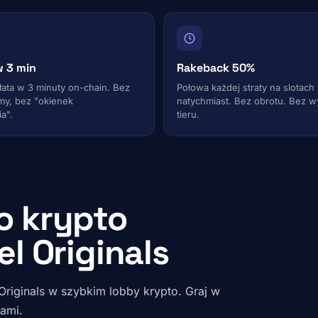
 3 min
Rakeback 50%
łata w 3 minuty on-chain. Bez
Połowa każdej straty na slotach
rmy, bez "okienek
natychmiast. Bez obrotu. Bez 
a".
tieru.
o krypto
el Originals
l Originals w szybkim lobby krypto. Graj w
dami.