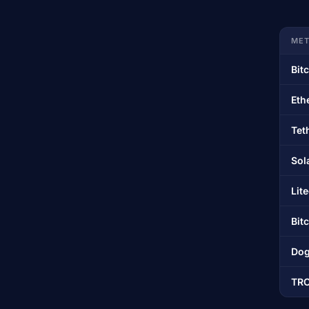
ME
Bit
Eth
Tet
Sol
Lit
Bit
Dog
TRO