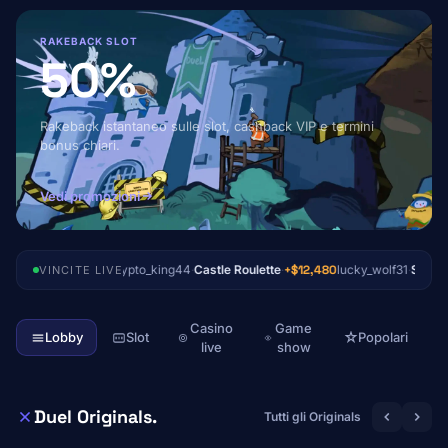
RAKEBACK SLOT
50%
Rakeback istantaneo sulle slot, cashback VIP e termini
bonus chiari.
Vedi promozioni
crypto_king44
·
Castle Roulette
·
+$12,480
lucky_wolf31
·
Sweet
VINCITE LIVE
Casino
Game
Lobby
Slot
Popolari
live
show
Castle Roulette
Crash
Plinko
Duel Originals.
Tutti gli Originals
Mines
Dice
Blackjack
RTP 100%
RTP 99%
RTP 99%
Video Poker
RTP 99%
RTP 99%
RTP 99.5%