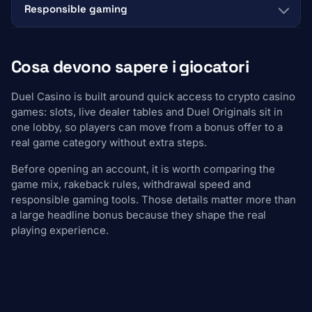
Responsible gaming
Cosa devono sapere i giocatori
Duel Casino is built around quick access to crypto casino
games: slots, live dealer tables and Duel Originals sit in
one lobby, so players can move from a bonus offer to a
real game category without extra steps.
Before opening an account, it is worth comparing the
game mix, rakeback rules, withdrawal speed and
responsible gaming tools. Those details matter more than
a large headline bonus because they shape the real
playing experience.