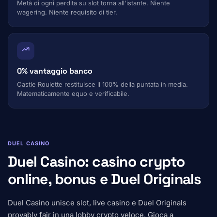
Metà di ogni perdita su slot torna all'istante. Niente
wagering. Niente requisito di tier.
0% vantaggio banco
Castle Roulette restituisce il 100% della puntata in media.
Matematicamente equo e verificabile.
DUEL CASINO
Duel Casino: casino crypto
online, bonus e Duel Originals
Duel Casino unisce slot, live casino e Duel Originals
provably fair in una lobby crypto veloce. Gioca a