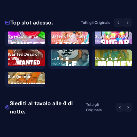
RTP 99.54%
0% VANTAGGIO
ORIGINAL
ORIGINAL
ORIGINAL
ORIGINAL
ORIGINAL
ORIGINAL
Top slot adesso.
Tutti gli Originals
Sweet Bonanza
Gates of Olympus
Sugar Rush 1000
PRAGMATIC
PRAGMATIC
PRAGMATIC
Wanted Dead or
a Wild
Le Bandit
Money Train 4
HACKSAW
HACKSAW
RELAX
San Quentin
NOLIMIT
Siediti al tavolo alle 4 di
Tutti gli
Lightning
Duel Blackjack
Blackjack Lobby
Roulette Lobby
Originals
notte.
Baccarat Lobby
Roulette
Poker Lobby
EVOLUTION
EVOLUTION
EVOLUTION
Crazy Time
EVOLUTION
EVOLUTION
EVOLUTION
EVOLUTION