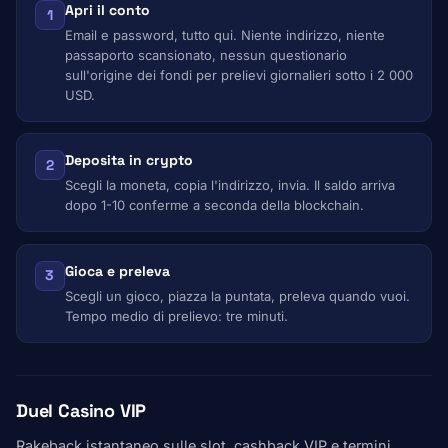
Apri il conto
1
Email e password, tutto qui. Niente indirizzo, niente
passaporto scansionato, nessun questionario
sull'origine dei fondi per prelievi giornalieri sotto i 2 000
USD.
Deposita in crypto
2
Scegli la moneta, copia l'indirizzo, invia. Il saldo arriva
dopo 1-10 conferme a seconda della blockchain.
Gioca e preleva
3
Scegli un gioco, piazza la puntata, preleva quando vuoi.
Tempo medio di prelievo: tre minuti.
Duel Casino VIP
Rakeback istantaneo sulle slot, cashback VIP e termini