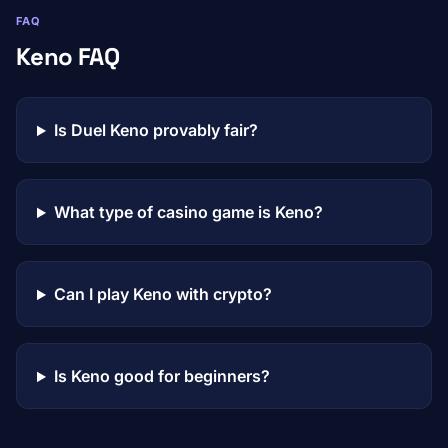
FAQ
Keno FAQ
Is Duel Keno provably fair?
What type of casino game is Keno?
Can I play Keno with crypto?
Is Keno good for beginners?