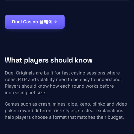
Duel Casino 플레이
What players should know
Duel Originals are built for fast casino sessions where
rules, RTP and volatility need to be easy to understand.
Players should know how each round works before
increasing bet size.
Games such as crash, mines, dice, keno, plinko and video
poker reward different risk styles, so clear explanations
help players choose a format that matches their budget.